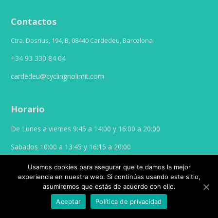
Contactos
Ctra. Dosrius, 194, B, 08440 Cardedeu, Barcelona
+34 93 330 84 04
cardedeu@cyclingnolimit.com
Horario
De Lunes a viernes 9:45 a 14:00 y 16:00 a 20:00
Sabados 10:00 a 13:45 y 16:15 a 20:00
Usamos cookies para asegurar que te damos la mejor
experiencia en nuestra web. Si continúas usando este sitio,
asumiremos que estás de acuerdo con ello.
© 2026 Cycling No Limit. Bento tema por
Satori Studio
Aceptar
Política de privacidad